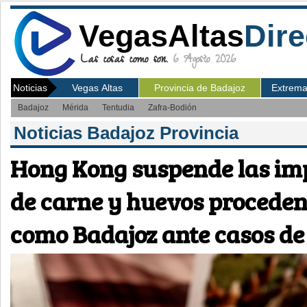
VegasAltas
Dire
Las cosas como son.
6 Agosto 2026
Noticias
Vegas Altas
Provincia de Badajoz
Extrem
Badajoz
Mérida
Tentudia
Zafra-Bodión
Noticias Badajoz Provincia
Hong Kong suspende las im
de carne y huevos proceden
como Badajoz ante casos de