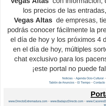
Vegas Altas
con información, d
los precios de las entrada
Vegas Altas
de empresas, ti
podrás conocer fácilmente la pr
el día de hoy y los próximos 4 
en el día de hoy, múltiples so
chat exclusivo para los pacen
¡este portal no puede fal
-
Noticias
Agenda Ocio-Cultural
-
-
Tablón de Anuncios
El Tiempo
Contacto
Port
-
-
www.DirectoExtremadura.com
www.BadajozDirecto.com
www.CaceresDi
w