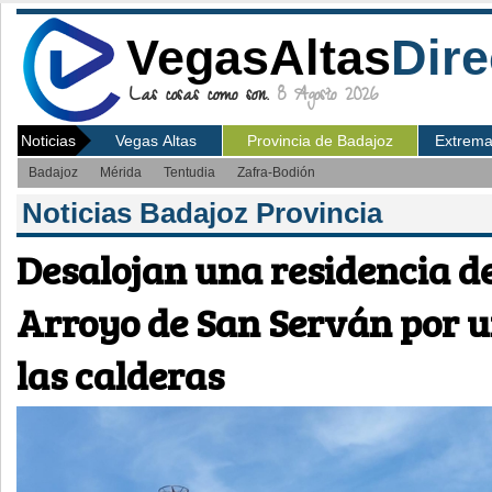
VegasAltas
Dire
Las cosas como son.
8 Agosto 2026
Noticias
Vegas Altas
Provincia de Badajoz
Extrem
Badajoz
Mérida
Tentudia
Zafra-Bodión
Noticias Badajoz Provincia
Desalojan una residencia d
Arroyo de San Serván por u
las calderas