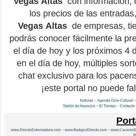
Vegas Altas
con información, d
los precios de las entrada
Vegas Altas
de empresas, ti
podrás conocer fácilmente la pr
el día de hoy y los próximos 4 
en el día de hoy, múltiples so
chat exclusivo para los pacen
¡este portal no puede fal
-
Noticias
Agenda Ocio-Cultural
-
-
Tablón de Anuncios
El Tiempo
Contacto
Port
-
-
www.DirectoExtremadura.com
www.BadajozDirecto.com
www.CaceresDi
w