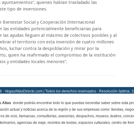
os ayuntamientos”, quienes habían trasladado las
ste tipo de inversiones.
 Bienestar Social y Cooperación Internacional
 las entidades potencialmente beneficiarias para
ue las ayudas lleguen al máximo de colectivos posibles y al
brar el territorio con esta inversión de cuatro millones
hos, luchar contra la despoblación y mirar por la
erto, quien ha reafirmado el compromiso de la institución
ios y entidades locales menores”.
 - VegasAltasDirecto.com | Todos los derechos reservados - Resolución óptima: 
 Altas
donde podrás encontrar todo lo que puedas necesitar saber sobre esta pro
mación actual y noticias acerca de la región y de sus empresas como: tiendas, negoc
ros de ocio, farmacias, consultorías, asesorías, despachos, museos, teatros, conces
terinarios, agencias de viaje, recintos de bodas, espacios culturales, centro de for