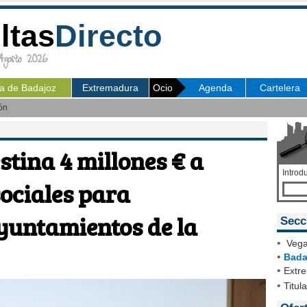
ltas
Directo
osto 2026
ia de Badajoz
Extremadura
Ocio
Agenda
Cartelera
ón
stina 4 millones € a
Introd
ociales para
yuntamientos de la
Secc
•
Vega
•
Bada
•
Extr
•
Titul