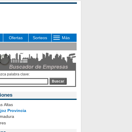
Ofertas
Sorteos
Más
uzca palabra clave:
Buscar
iones
s Altas
joz Provincia
emadura
ares