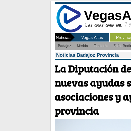
VegasA
Las cosas como son.
7 Ag
Noticias
Vegas Altas
Provinc
Badajoz
Mérida
Tentudia
Zafra-Bodi
Noticias Badajoz Provincia
La Diputación de
nuevas ayudas s
asociaciones y a
provincia