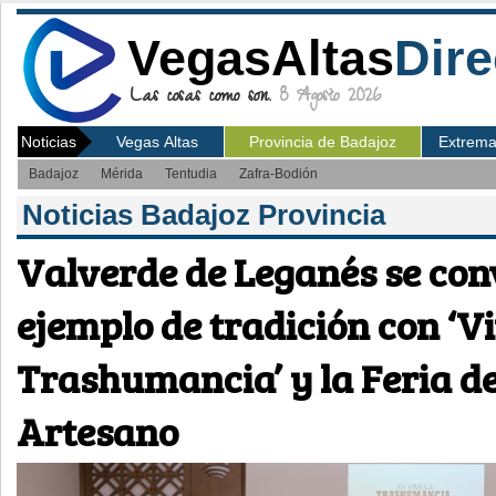
VegasAltas
Dire
Las cosas como son.
8 Agosto 2026
Noticias
Vegas Altas
Provincia de Badajoz
Extrem
Badajoz
Mérida
Tentudia
Zafra-Bodión
Noticias Badajoz Provincia
Valverde de Leganés se con
ejemplo de tradición con ‘Vi
Trashumancia’ y la Feria d
Artesano