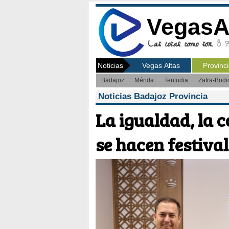
VegasA
Las cosas como son.
8 Ag
Noticias
Vegas Altas
Provinc
Badajoz
Mérida
Tentudia
Zafra-Bodi
Noticias Badajoz Provincia
La igualdad, la c
se hacen festiva