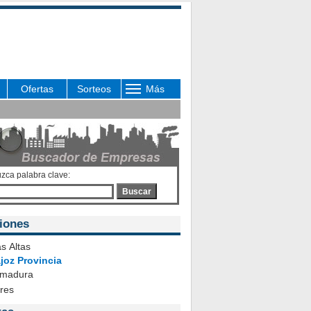
Ofertas
Sorteos
Más
uzca palabra clave:
Buscar
iones
s Altas
joz Provincia
emadura
ares