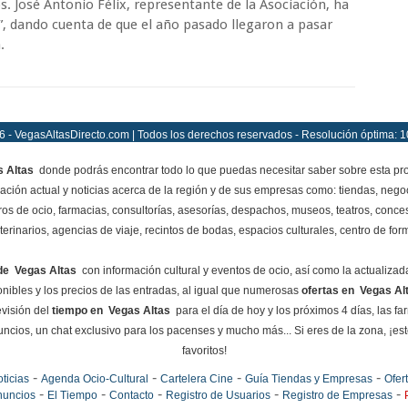
. José Antonio Félix, representante de la Asociación, ha
”, dando cuenta de que el año pasado llegaron a pasar
.
 - VegasAltasDirecto.com | Todos los derechos reservados - Resolución óptima: 
 Altas
donde podrás encontrar todo lo que puedas necesitar saber sobre esta pro
mación actual y noticias acerca de la región y de sus empresas como: tiendas, negoc
ros de ocio, farmacias, consultorías, asesorías, despachos, museos, teatros, conces
terinarios, agencias de viaje, recintos de bodas, espacios culturales, centro de for
de Vegas Altas
con información cultural y eventos de ocio, así como la actualiza
ponibles y los precios de las entradas, al igual que numerosas
ofertas en Vegas Al
visión del
tiempo en Vegas Altas
para el día de hoy y los próximos 4 días, las f
ncios, un chat exclusivo para los pacenses y mucho más... Si eres de la zona, ¡este 
favoritos!
-
-
-
-
ticias
Agenda Ocio-Cultural
Cartelera Cine
Guía Tiendas y Empresas
Ofer
-
-
-
-
-
nuncios
El Tiempo
Contacto
Registro de Usuarios
Registro de Empresas