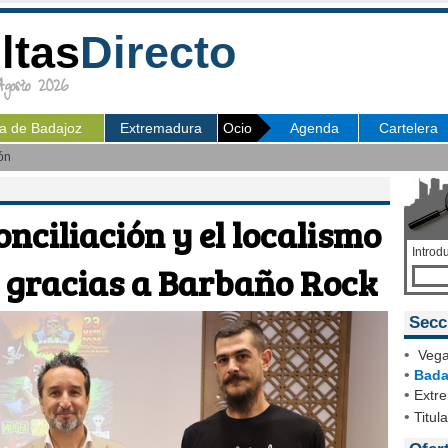
ltas
Directo
osto 2026
ia de Badajoz
Extremadura
Ocio
Agenda
Cartelera
ón
onciliación y el localismo
Introd
l gracias a Barbaño Rock
Secc
•
Vega
•
Bada
•
Extr
•
Titul