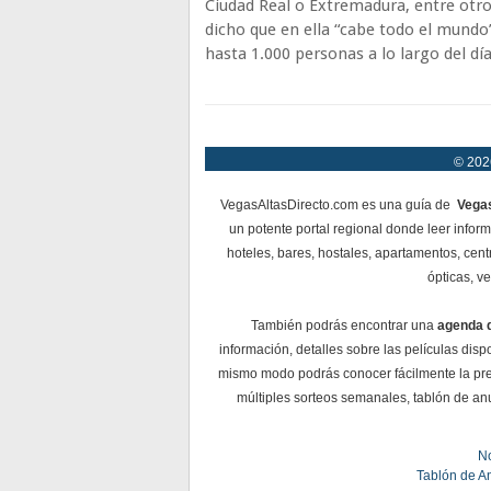
Ciudad Real o Extremadura, entre otros
dicho que en ella “cabe todo el mundo
hasta 1.000 personas a lo largo del día
© 2026
VegasAltasDirecto.com es una guía de
Vegas
un potente portal regional donde leer infor
hoteles, bares, hostales, apartamentos, cent
ópticas, ve
También podrás encontrar una
agenda 
información, detalles sobre las películas dis
mismo modo podrás conocer fácilmente la pre
múltiples sorteos semanales, tablón de anu
No
Tablón de A