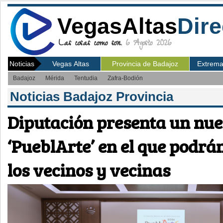
VegasAltas
Dire
Las cosas como son.
6 Agosto 2026
Noticias
Vegas Altas
Provincia de Badajoz
Extrem
Badajoz
Mérida
Tentudia
Zafra-Bodión
Noticias Badajoz Provincia
Diputación presenta un nu
‘PueblArte’ en el que podrá
los vecinos y vecinas