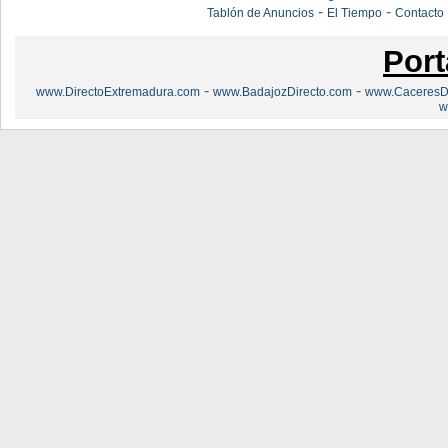
-
-
Tablón de Anuncios
El Tiempo
Contacto
Port
-
-
www.DirectoExtremadura.com
www.BadajozDirecto.com
www.CaceresDi
w