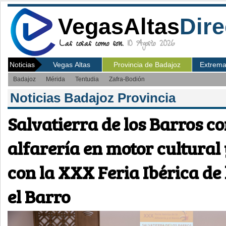
VegasAltas
Dire
Las cosas como son.
10 Agosto 2026
Noticias
Vegas Altas
Provincia de Badajoz
Extrem
Badajoz
Mérida
Tentudia
Zafra-Bodión
Noticias Badajoz Provincia
Salvatierra de los Barros co
alfarería en motor cultural 
con la XXX Feria Ibérica de 
el Barro