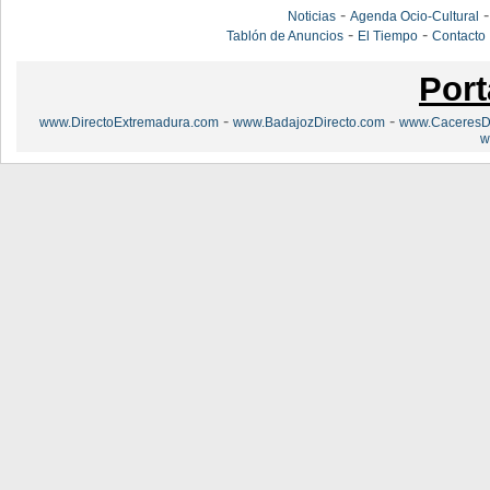
-
Noticias
Agenda Ocio-Cultural
-
-
Tablón de Anuncios
El Tiempo
Contacto
Port
-
-
www.DirectoExtremadura.com
www.BadajozDirecto.com
www.CaceresDi
w