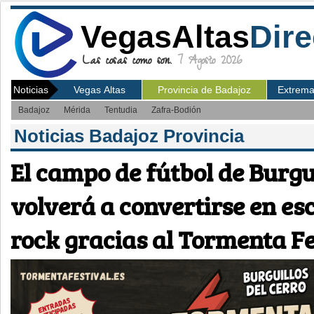
VegasAltas
Dire
Las cosas como son.
7 Agosto 2026
Noticias
Vegas Altas
Provincia de Badajoz
Extrem
Badajoz
Mérida
Tentudia
Zafra-Bodión
Noticias Badajoz Provincia
El campo de fútbol de Burgui
volverá a convertirse en es
rock gracias al Tormenta Fe