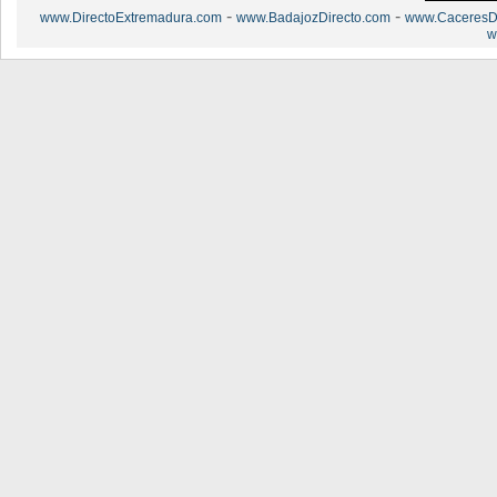
-
-
www.DirectoExtremadura.com
www.BadajozDirecto.com
www.CaceresDi
w