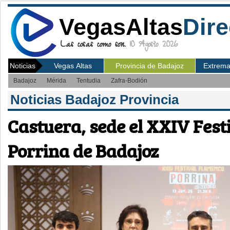
VegasAltas
Dire
Las cosas como son.
10 Agosto 2026
Noticias
Vegas Altas
Provincia de Badajoz
Extrem
Badajoz
Mérida
Tentudia
Zafra-Bodión
Noticias Badajoz Provincia
Castuera, sede el XXIV Fes
Porrina de Badajoz