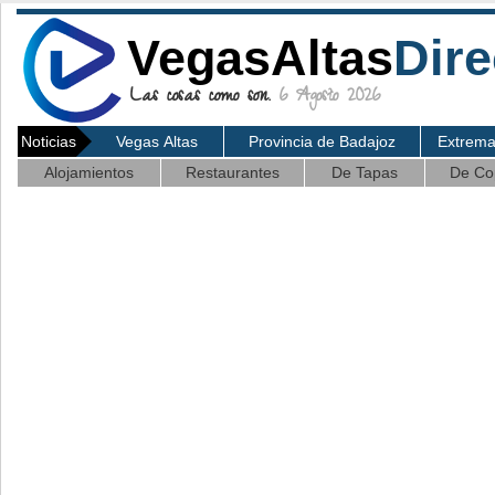
VegasAltas
Dire
Las cosas como son.
6 Agosto 2026
Noticias
Vegas Altas
Provincia de Badajoz
Extrem
Alojamientos
Restaurantes
De Tapas
De Co