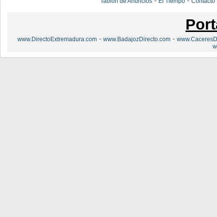
-
-
Tablón de Anuncios
El Tiempo
Contacto
Port
-
-
www.DirectoExtremadura.com
www.BadajozDirecto.com
www.CaceresDi
w