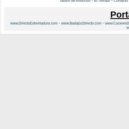
-
-
Tablón de Anuncios
El Tiempo
Contacto
Port
-
-
www.DirectoExtremadura.com
www.BadajozDirecto.com
www.CaceresDi
w