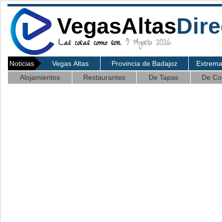
VegasAltas
Dire
Las cosas como son.
9 Agosto 2026
Noticias
Vegas Altas
Provincia de Badajoz
Extrem
Alojamientos
Restaurantes
De Tapas
De Co