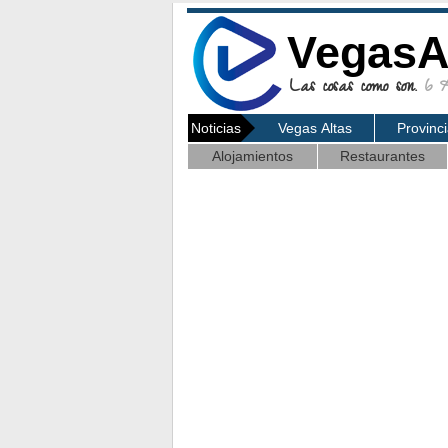
VegasA
Las cosas como son.
6 Ag
Noticias
Vegas Altas
Provinc
Alojamientos
Restaurantes