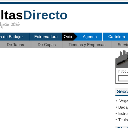
ltas
Directo
osto 2026
ia de Badajoz
Extremadura
Ocio
Agenda
Cartelera
De Tapas
De Copas
Tiendas y Empresas
Servi
Introd
Secc
•
Vega
•
Badaj
•
Extr
•
Titul