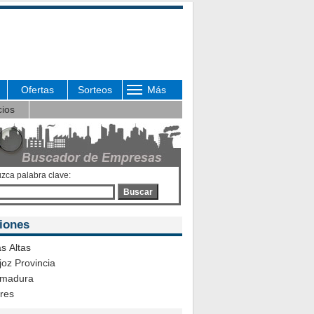
Ofertas
Sorteos
Más
cios
uzca palabra clave:
Buscar
iones
s Altas
oz Provincia
emadura
ares