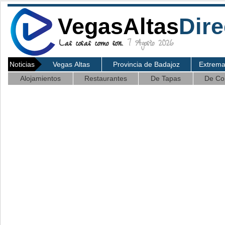
VegasAltas
Dire
Las cosas como son.
7 Agosto 2026
Noticias
Vegas Altas
Provincia de Badajoz
Extrem
Alojamientos
Restaurantes
De Tapas
De Co