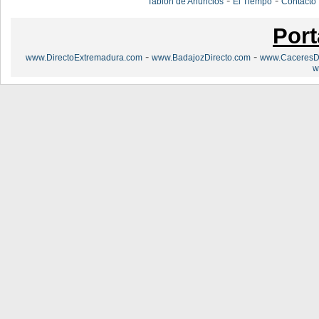
-
-
Tablón de Anuncios
El Tiempo
Contacto
Port
-
-
www.DirectoExtremadura.com
www.BadajozDirecto.com
www.CaceresDi
w