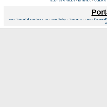
-
-
Tablón de Anuncios
El Tiempo
Contacto
Port
-
-
www.DirectoExtremadura.com
www.BadajozDirecto.com
www.CaceresDi
w