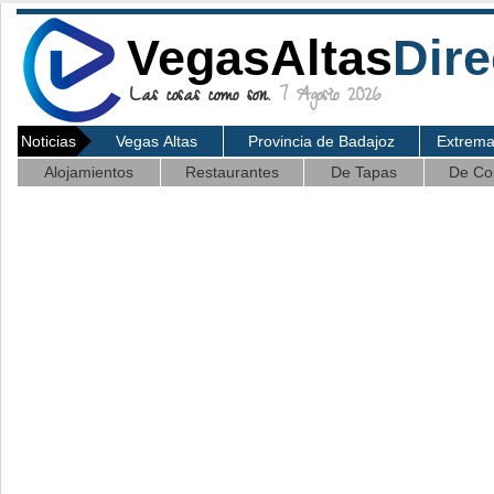
VegasAltas
Dire
Las cosas como son.
7 Agosto 2026
Noticias
Vegas Altas
Provincia de Badajoz
Extrem
Alojamientos
Restaurantes
De Tapas
De Co