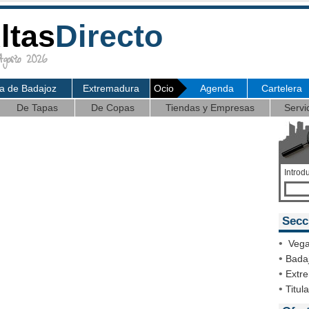
ltas
Directo
osto 2026
ia de Badajoz
Extremadura
Ocio
Agenda
Cartelera
De Tapas
De Copas
Tiendas y Empresas
Servi
Introd
Secc
•
Vega
•
Badaj
•
Extr
•
Titul