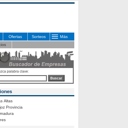
Ofertas
Sorteos
Más
cios
uzca palabra clave:
Buscar
iones
s Altas
oz Provincia
emadura
ares