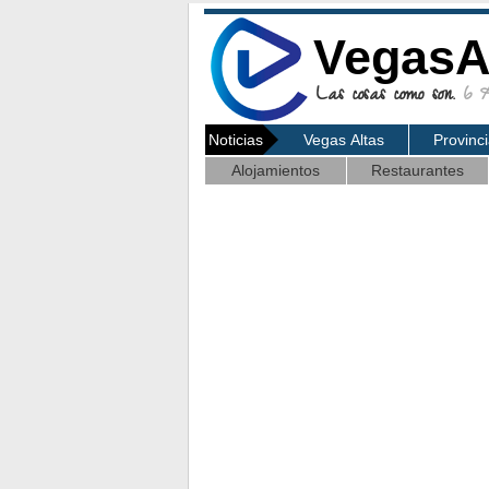
VegasA
Las cosas como son.
6 Ag
Noticias
Vegas Altas
Provinc
Alojamientos
Restaurantes