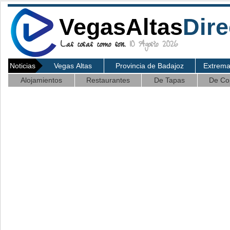
VegasAltas
Dire
Las cosas como son.
10 Agosto 2026
Noticias
Vegas Altas
Provincia de Badajoz
Extrem
Alojamientos
Restaurantes
De Tapas
De Co