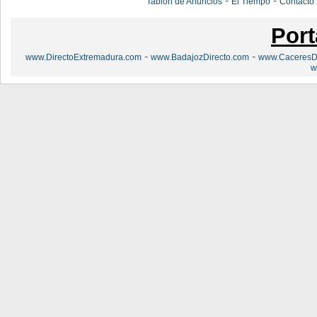
-
-
Tablón de Anuncios
El Tiempo
Contacto
Port
-
-
www.DirectoExtremadura.com
www.BadajozDirecto.com
www.CaceresDi
w