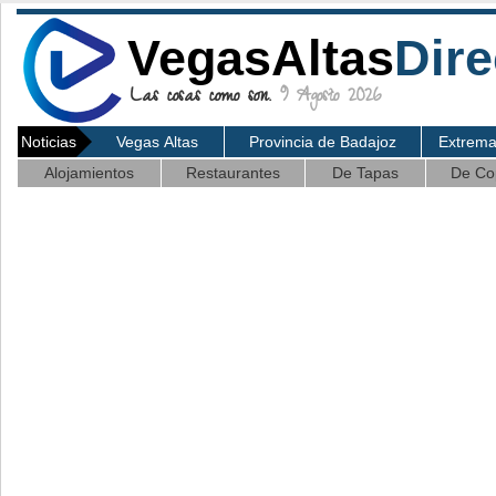
VegasAltas
Dire
Las cosas como son.
9 Agosto 2026
Noticias
Vegas Altas
Provincia de Badajoz
Extrem
Alojamientos
Restaurantes
De Tapas
De Co