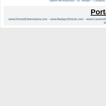
-
-
Tablón de Anuncios
El Tiempo
Contacto
Port
-
-
www.DirectoExtremadura.com
www.BadajozDirecto.com
www.CaceresDi
w