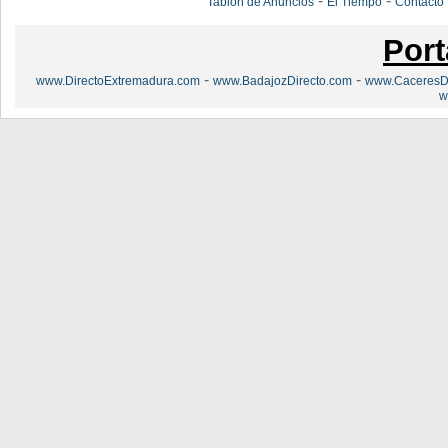
-
-
Tablón de Anuncios
El Tiempo
Contacto
Port
-
-
www.DirectoExtremadura.com
www.BadajozDirecto.com
www.CaceresDi
w