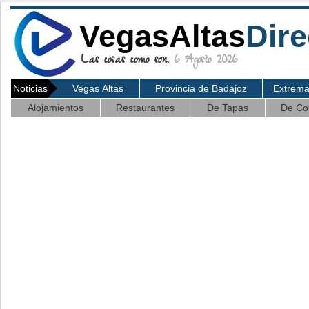
VegasAltas
Dire
Las cosas como son.
6 Agosto 2026
Noticias
Vegas Altas
Provincia de Badajoz
Extrem
Alojamientos
Restaurantes
De Tapas
De Co