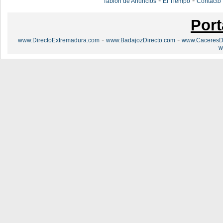
-
-
Tablón de Anuncios
El Tiempo
Contacto
Port
-
-
www.DirectoExtremadura.com
www.BadajozDirecto.com
www.CaceresDi
w