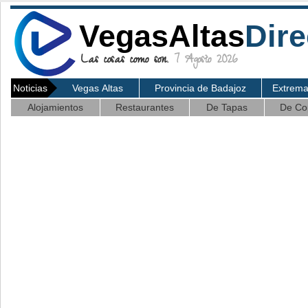
VegasAltas
Dire
Las cosas como son.
7 Agosto 2026
Noticias
Vegas Altas
Provincia de Badajoz
Extrem
Alojamientos
Restaurantes
De Tapas
De Co