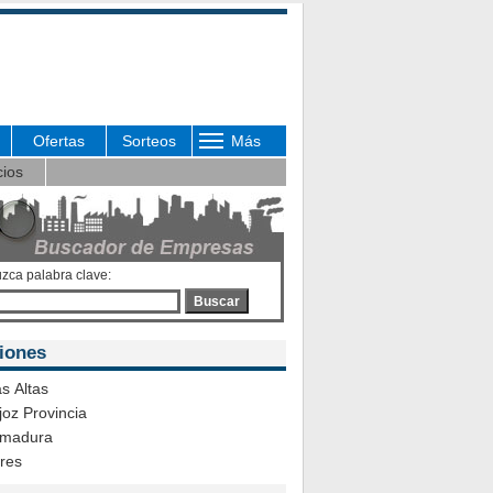
Ofertas
Sorteos
Más
cios
uzca palabra clave:
Buscar
iones
s Altas
oz Provincia
emadura
ares