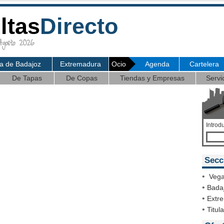
ltas
Directo
osto 2026
ia de Badajoz
Extremadura
Ocio
Agenda
Cartelera
De Tapas
De Copas
Tiendas y Empresas
Servi
Introd
Secc
•
Vega
•
Badaj
•
Extr
•
Titul