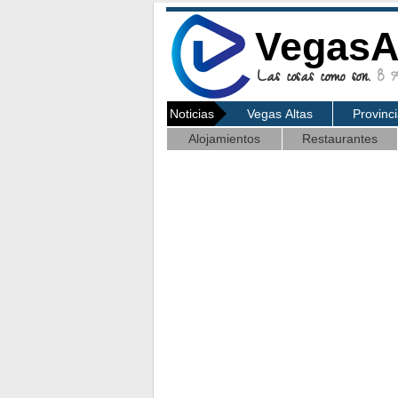
VegasA
Las cosas como son.
8 Ag
Noticias
Vegas Altas
Provinc
Alojamientos
Restaurantes