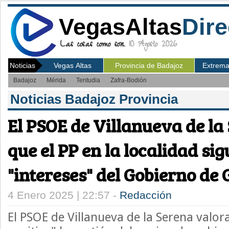
VegasAltas
Dire
Las cosas como son.
10 Agosto 2026
Noticias
Vegas Altas
Provincia de Badajoz
Extrem
Badajoz
Mérida
Tentudia
Zafra-Bodión
Noticias Badajoz Provincia
El PSOE de Villanueva de la
que el PP en la localidad sig
"intereses" del Gobierno de
4 Enero 2025 | 22:57 -
Redacción
El PSOE de Villanueva de la Serena valo