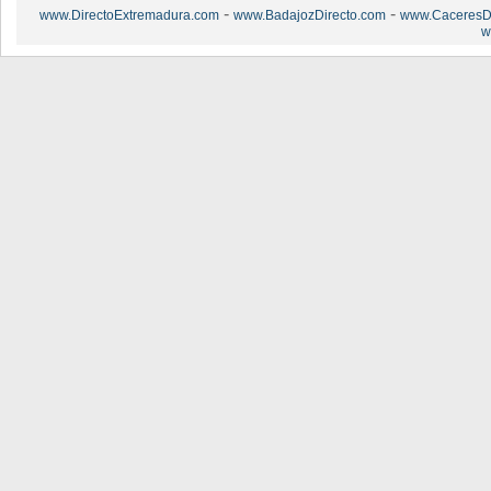
-
-
www.DirectoExtremadura.com
www.BadajozDirecto.com
www.CaceresDi
w