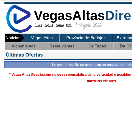
VegasAltas
Dire
Las cosas como son.
7 Agosto 2026
Noticias
Vegas Altas
Provincia de Badajoz
Extrem
Alojamientos
Restaurantes
De Tapas
De Co
Últimas Ofertas
Lo sentimos. No se encontraron resultados coi
* VegasAltasDirecto.com no se responsabiliza de la veracidad o posibles 
nuestros clientes