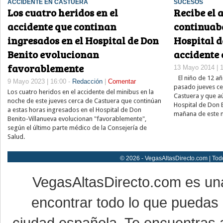
ACCIDENTE EN CASTUERA
SUCESOS
Los cuatro heridos en el
Recibe el 
accidente que continan
continuaba
ingresados en el Hospital de Don
Hospital d
Benito evolucionan
accidente 
favorablemente
13 Mayo 2014 | 
El niño de 12 año
9 Mayo 2023 | 16:00 -
Redacción
|
Comentar
pasado jueves ce
Los cuatro heridos en el accidente del minibus en la
Castuera y que a
noche de este jueves cerca de Castuera que continúan
Hospital de Don B
a estas horas ingresados en el Hospital de Don
mañana de este m
Benito-Villanueva evolucionan "favorablemente",
según el último parte médico de la Consejería de
Salud.
© 2026 - VegasAltasDirecto.com | Tod
VegasAltasDirecto.com es un
encontrar todo lo que puedas 