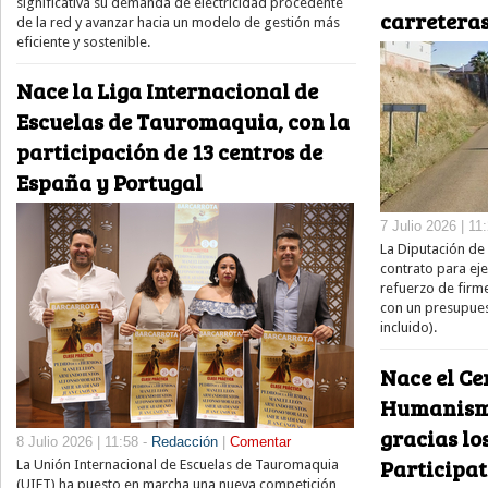
significativa su demanda de electricidad procedente
carreteras
de la red y avanzar hacia un modelo de gestión más
eficiente y sostenible.
Nace la Liga Internacional de
Escuelas de Tauromaquia, con la
participación de 13 centros de
España y Portugal
7 Julio 2026 | 11
La Diputación de 
contrato para ej
refuerzo de firme
con un presupuest
incluido).
Nace el Ce
Humanism
gracias lo
8 Julio 2026 | 11:58 -
Redacción
|
Comentar
Participat
La Unión Internacional de Escuelas de Tauromaquia
(UIET) ha puesto en marcha una nueva competición