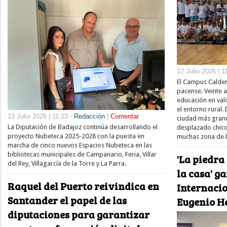
12 Julio 2026 | 1
El Campus Calder
pacense. Veinte 
educación en val
el entorno rural.
13 Julio 2026 | 11:23 -
Redacción
|
Comentar
ciudad más gran
La Diputación de Badajoz continúa desarrollando el
desplazado chicos
proyecto Nubeteca 2025-2028 con la puesta en
muchas zona de l
marcha de cinco nuevos Espacios Nubeteca en las
bibliotecas municipales de Campanario, Feria, Villar
'La piedra
del Rey, Villagarcía de la Torre y La Parra.
la casa' g
Raquel del Puerto reivindica en
Internacio
Santander el papel de las
Eugenio H
diputaciones para garantizar