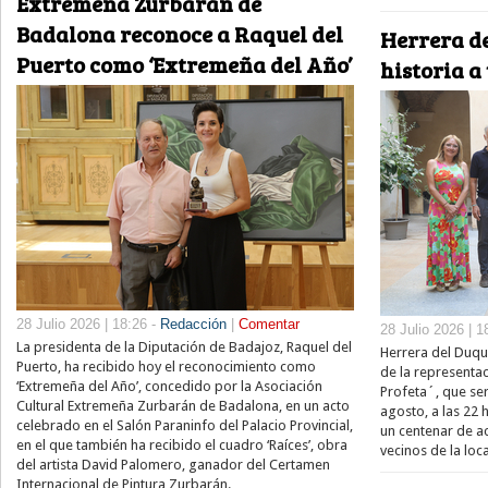
Extremeña Zurbarán de
Badalona reconoce a Raquel del
Herrera de
Puerto como ‘Extremeña del Año’
historia a
28 Julio 2026 | 18:26 -
Redacción
|
Comentar
28 Julio 2026 | 1
La presidenta de la Diputación de Badajoz, Raquel del
Herrera del Duque
Puerto, ha recibido hoy el reconocimiento como
de la representac
‘Extremeña del Año’, concedido por la Asociación
Profeta´, que se
Cultural Extremeña Zurbarán de Badalona, en un acto
agosto, a las 22 
celebrado en el Salón Paraninfo del Palacio Provincial,
un centenar de ac
en el que también ha recibido el cuadro ‘Raíces’, obra
vecinos de la loc
del artista David Palomero, ganador del Certamen
Internacional de Pintura Zurbarán.