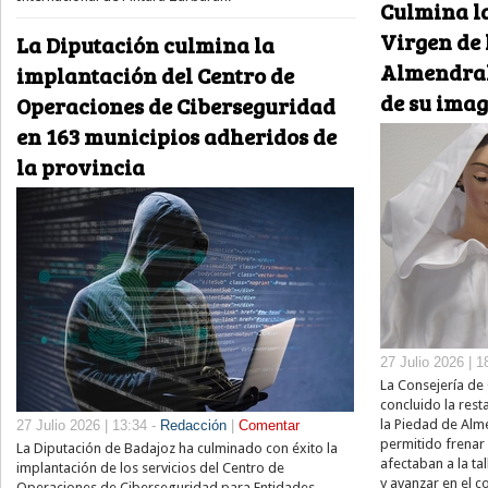
Culmina la
Virgen de 
La Diputación culmina la
Almendral
implantación del Centro de
de su imag
Operaciones de Ciberseguridad
en 163 municipios adheridos de
la provincia
27 Julio 2026 | 1
La Consejería de 
concluido la rest
la Piedad de Alm
27 Julio 2026 | 13:34 -
Redacción
|
Comentar
permitido frenar
La Diputación de Badajoz ha culminado con éxito la
afectaban a la ta
implantación de los servicios del Centro de
y avanzar en el 
Operaciones de Ciberseguridad para Entidades