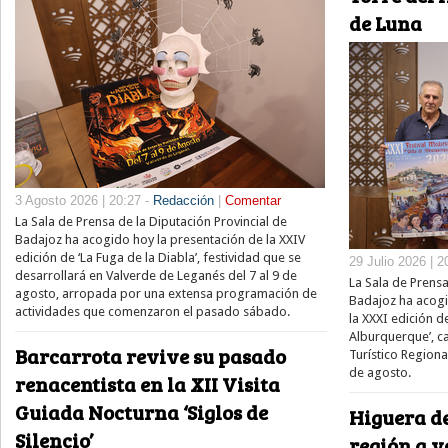
de Luna
3 Agosto 2026 | 20:27 -
Redacción
|
Comentar
La Sala de Prensa de la Diputación Provincial de
Badajoz ha acogido hoy la presentación de la XXIV
edición de ‘La Fuga de la Diabla’, festividad que se
29 Julio 2026 | 2
desarrollará en Valverde de Leganés del 7 al 9 de
La Sala de Prensa
agosto, arropada por una extensa programación de
Badajoz ha acogi
actividades que comenzaron el pasado sábado.
la XXXI edición de
Alburquerque’, c
Barcarrota revive su pasado
Turístico Regional
de agosto.
renacentista en la XII Visita
Guiada Nocturna ‘Siglos de
Higuera de
Silencio’
región a v