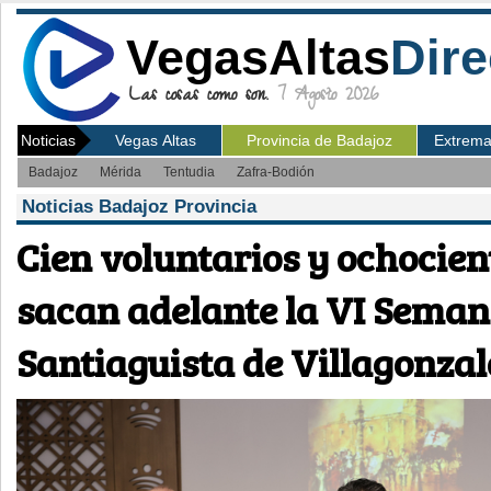
VegasAltas
Dire
Las cosas como son.
7 Agosto 2026
Noticias
Vegas Altas
Provincia de Badajoz
Extrem
Badajoz
Mérida
Tentudia
Zafra-Bodión
Noticias Badajoz Provincia
Cien voluntarios y ochocien
sacan adelante la VI Sema
Santiaguista de Villagonzal