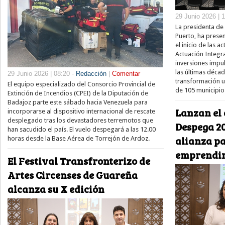
29 Junio 2026 | 
La presidenta de 
Puerto, ha presen
el inicio de las a
Actuación Integr
inversiones impul
las últimas déca
29 Junio 2026 | 08:20 -
Redacción
|
Comentar
transformación u
El equipo especializado del Consorcio Provincial de
de 105 municipios
Extinción de Incendios (CPEI) de la Diputación de
Badajoz parte este sábado hacia Venezuela para
Lanzan el
incorporarse al dispositivo internacional de rescate
desplegado tras los devastadores terremotos que
Despega 20
han sacudido el país. El vuelo despegará a las 12.00
alianza pa
horas desde la Base Aérea de Torrejón de Ardoz.
emprendim
El Festival Transfronterizo de
Artes Circenses de Guareña
alcanza su X edición