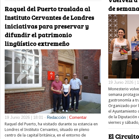
de semana
Raquel del Puerto traslada al
Instituto Cervantes de Londres
iniciativas para preservar y
difundir el patrimonio
lingüístico extremeño
19 Junio 2026 | 
Monesterio volver
semana protagoni
gastronomía a tra
Organizado por l
el Ayuntamiento d
de la Diputación
19 Junio 2026 | 18:01 -
Redacción
|
Comentar
viernes y sábado,
Raquel del Puerto, ha visitado durante su estancia en
Londres el Instituto Cervantes, situado en pleno
El Circuit
centro de la capital británica, en el entorno de