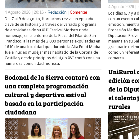
4 Agosto 2026 | 
4 Agosto 2026 | 20:16 -
Redacción
|
Comentar
Los días 6, 7 y 8
Del 7 al 9 de agosto, Hornachos revive un episodio
con un evento cul
clave de su historia y a través del variado programa
emoción, mientras
de actividades de su XIII Festival Morisco rinde
Procesión Medieva
homenaje, en el entorno de la Plaza del Pilar de San
Diputación Provi
Francisco, a las más de 3.000 personas expulsadas en
mañana en su Sal
1610 de una localidad que durante la Alta Edad Media
gran parte del m
fue el núcleo mudéjar más habitado de la Corona de
como un referente
Castilla y desde principios del siglo XVI contó con una
comarca.
numerosa comunidad morisca.
UniRural 
Bodonal de la Sierra contará con
edición co
una completa programación
de la Dipu
cultural y deportiva estival
el talento
basada en la participación
rurales
ciudadana