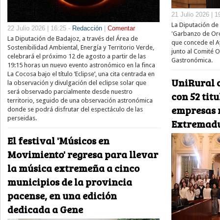
21 Julio 2026 | 1
La Diputación de 
22 Julio 2026 | 16:25 -
Redacción
|
Comentar
'Garbanzo de Oro
La Diputación de Badajoz, a través del Área de
que concede el A
Sostenibilidad Ambiental, Energía y Territorio Verde,
junto al Comité O
celebrará el próximo 12 de agosto a partir de las
Gastronómica.
19:15 horas un nuevo evento astronómico en la finca
La Cocosa bajo el título ‘Eclipse’, una cita centrada en
UniRural c
la observación y divulgación del eclipse solar que
será observado parcialmente desde nuestro
con 52 tit
territorio, seguido de una observación astronómica
empresas 
donde se podrá disfrutar del espectáculo de las
perseidas.
Extremad
El festival 'Músicos en
Movimiento' regresa para llevar
la música extremeña a cinco
municipios de la provincia
pacense, en una edición
dedicada a Gene