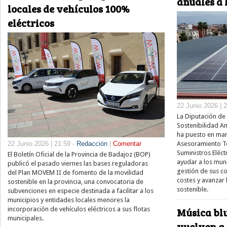
anuales a 
locales de vehículos 100%
eléctricos
22 Junio 2026 | 
La Diputación de 
Sostenibilidad Am
ha puesto en marc
22 Junio 2026 | 21:59 -
Redacción
|
Comentar
Asesoramiento Té
Suministros Eléctr
El Boletín Oficial de la Provincia de Badajoz (BOP)
ayudar a los muni
publicó el pasado viernes las bases reguladoras
gestión de sus c
del Plan MOVEM II de fomento de la movilidad
costes y avanzar
sostenible en la provincia, una convocatoria de
sostenible.
subvenciones en especie destinada a facilitar a los
municipios y entidades locales menores la
Música bl
incorporación de vehículos eléctricos a sus flotas
municipales.
vuelven a 