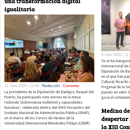
una transformación digital
igualitaria
9 Julio 2026 | 11
Ya se ha inaugur
Internacional de
Diputación de Ba
en el que han pa
Cultural, Ricardo
11 Julio 2026 | 11:49 -
Redacción
|
Comentar
Fregenal de la S
La presidenta de la Diputación de Badajoz, Raquel del
puesto en valor l
Puerto, ha participado este viernes en la mesa
goza el certamen
redonda 'Gobernanza multinivel y capacidades
humanas', celebrada dentro del XVIII Encuentro del
Medina de 
Instituto Nacional de Administración Pública (INAP),
despertar 
en el marco de los Cursos de Verano de la
Universidad Internacional Menéndez Pelayo (UIMP)
la XIII Co