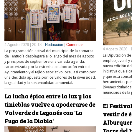
4 Agosto 2026 | 20:13 -
Redacción
|
Comentar
4 Agosto 2026 | 
La programación estival del municipio de la comarca
La Diputación de
de Tentudía desplegará a lo largo del mes de agosto
empleo juvenil y 
y principios de septiembre una variada agenda,
nueva edición de
caracterizada por la estrecha colaboración entre el
iniciativa que al
Ayuntamiento y el tejido asociativo local, así como por
y que está conso
una decidida apuesta por los valores de la diversidad,
herramientas par
la igualdad y la sostenibilidad ambiental.
jóvenes titulados
municipios de la 
La lucha épica entre la luz y las
tinieblas vuelve a apoderarse de
El Festiva
Valverde de Leganés con 'La
vestir de é
Fuga de la Diabla'
Alburquer
Torre del 