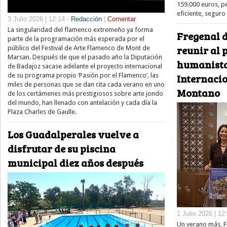
159.000 euros, p
eficiente, seguro 
3 Julio 2026 | 12:14 -
Redacción
|
Comentar
La singularidad del flamenco extremeño ya forma
Fregenal d
parte de la programación más esperada por el
reunir al
público del Festival de Arte Flamenco de Mont de
Marsan. Después de que el pasado año la Diputación
humanista
de Badajoz sacase adelante el proyecto internacional
de su programa propio ‘Pasión por el Flamenco’, las
Internaci
miles de personas que se dan cita cada verano en uno
Montano
de los certámenes más prestigiosos sobre arte jondo
del mundo, han llenado con antelación y cada día la
Plaza Charles de Gaulle.
Los Guadalperales vuelve a
disfrutar de su piscina
municipal diez años después
1 Julio 2026 | 12
Un verano más, Fr