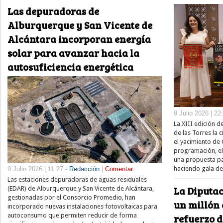
Las depuradoras de
Alburquerque y San Vicente de
Alcántara incorporan energía
solar para avanzar hacia la
autosuficiencia energética
9 Julio 2026 | 22
La XIII edición d
de las Torres la 
el yacimiento de C
programación, e
una propuesta pa
haciendo gala de
9 Julio 2026 | 11:27 -
Redacción
|
Comentar
Las estaciones depuradoras de aguas residuales
La Diputac
(EDAR) de Alburquerque y San Vicente de Alcántara,
gestionadas por el Consorcio Promedio, han
un millón 
incorporado nuevas instalaciones fotovoltaicas para
autoconsumo que permiten reducir de forma
refuerzo d