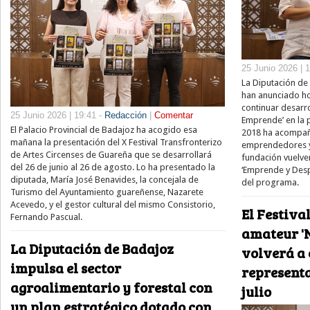
25 Junio 2026 | 
La Diputación de
han anunciado ho
continuar desarr
25 Junio 2026 | 19:41 -
Redacción
|
Comentar
Emprende’ en la p
El Palacio Provincial de Badajoz ha acogido esa
2018 ha acompañ
mañana la presentación del X Festival Transfronterizo
emprendedores y e
de Artes Circenses de Guareña que se desarrollará
fundación vuelve
del 26 de junio al 26 de agosto. Lo ha presentado la
‘Emprende y Desp
diputada, María José Benavides, la concejala de
del programa.
Turismo del Ayuntamiento guareñense, Nazarete
Acevedo, y el gestor cultural del mismo Consistorio,
El Festival
Fernando Pascual.
amateur '
La Diputación de Badajoz
volverá a 
impulsa el sector
representa
agroalimentario y forestal con
julio
un plan estratégico dotado con