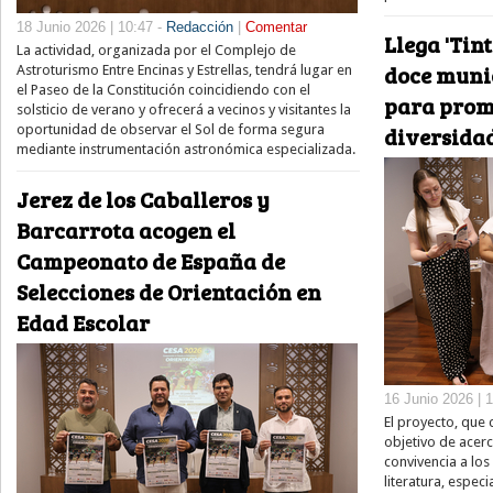
18 Junio 2026 | 10:47 -
Redacción
|
Comentar
Llega 'Tin
La actividad, organizada por el Complejo de
doce munic
Astroturismo Entre Encinas y Estrellas, tendrá lugar en
el Paseo de la Constitución coincidiendo con el
para promo
solsticio de verano y ofrecerá a vecinos y visitantes la
diversidad
oportunidad de observar el Sol de forma segura
mediante instrumentación astronómica especializada.
Jerez de los Caballeros y
Barcarrota acogen el
Campeonato de España de
Selecciones de Orientación en
Edad Escolar
16 Junio 2026 | 
El proyecto, que c
objetivo de acerca
convivencia a los
literatura, espec