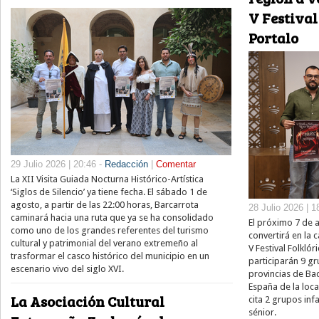
V Festival
Portalo
29 Julio 2026 | 20:46 -
Redacción
|
Comentar
La XII Visita Guiada Nocturna Histórico-Artística
‘Siglos de Silencio’ ya tiene fecha. El sábado 1 de
agosto, a partir de las 22:00 horas, Barcarrota
28 Julio 2026 | 1
caminará hacia una ruta que ya se ha consolidado
El próximo 7 de 
como uno de los grandes referentes del turismo
convertirá en la 
cultural y patrimonial del verano extremeño al
V Festival Folklór
trasformar el casco histórico del municipio en un
participarán 9 gr
escenario vivo del siglo XVI.
provincias de Bad
España de la loca
La Asociación Cultural
cita 2 grupos infan
sénior.