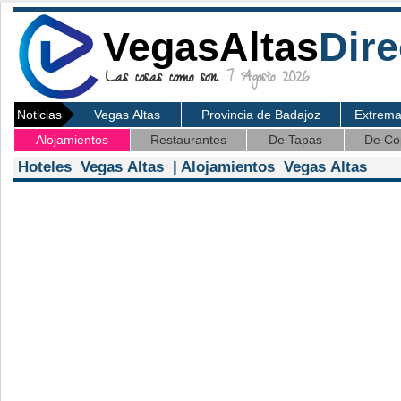
VegasAltas
Dire
Las cosas como son.
7 Agosto 2026
Noticias
Vegas Altas
Provincia de Badajoz
Extrem
Alojamientos
Restaurantes
De Tapas
De Co
Hoteles Vegas Altas | Alojamientos Vegas Altas