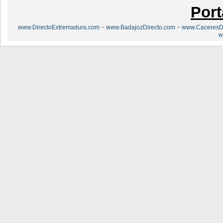
Port
-
-
www.DirectoExtremadura.com
www.BadajozDirecto.com
www.CaceresDi
w