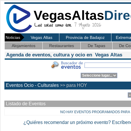
VegasAltas
Dire
Las cosas como son.
7 Agosto 2026
Noticias
Vegas Altas
Provincia de Badajoz
Extrem
Alojamientos
Restaurantes
De Tapas
De Co
Agenda de eventos, cultura y ocio en Vegas Altas
Eventos Ocio - Culturales
>> para HOY
Listado de Eventos
NO HAY EVENTOS PROGRAMADOS PARA
¿Quiéres recomendar un próximo evento? Escríbe