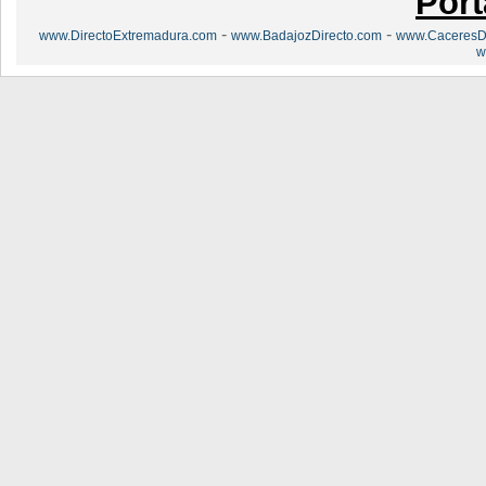
Port
-
-
www.DirectoExtremadura.com
www.BadajozDirecto.com
www.CaceresDi
w