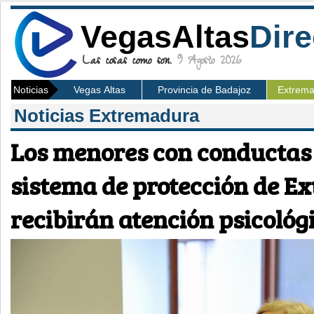
VegasAltas
Dire
Las cosas como son.
9 Agosto 2026
Noticias
Vegas Altas
Provincia de Badajoz
Extrem
Noticias Extremadura
Los menores con conductas 
sistema de protección de 
recibirán atención psicológi