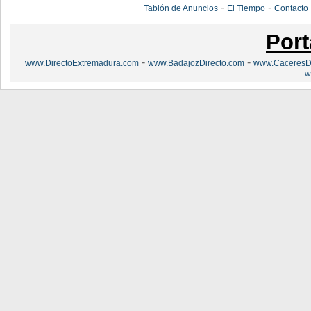
-
-
Tablón de Anuncios
El Tiempo
Contacto
Port
-
-
www.DirectoExtremadura.com
www.BadajozDirecto.com
www.CaceresDi
w