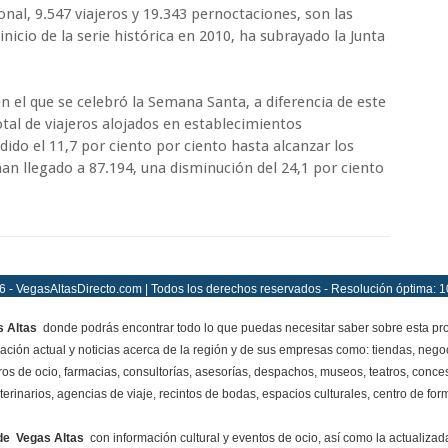
onal, 9.547 viajeros y 19.343 pernoctaciones, son las
icio de la serie histórica en 2010, ha subrayado la Junta
el que se celebró la Semana Santa, a diferencia de este
otal de viajeros alojados en establecimientos
do el 11,7 por ciento por ciento hasta alcanzar los
han llegado a 87.194, una disminución del 24,1 por ciento
 - VegasAltasDirecto.com | Todos los derechos reservados - Resolución óptima: 
 Altas
donde podrás encontrar todo lo que puedas necesitar saber sobre esta pro
mación actual y noticias acerca de la región y de sus empresas como: tiendas, negoc
ros de ocio, farmacias, consultorías, asesorías, despachos, museos, teatros, conces
terinarios, agencias de viaje, recintos de bodas, espacios culturales, centro de for
de Vegas Altas
con información cultural y eventos de ocio, así como la actualiza