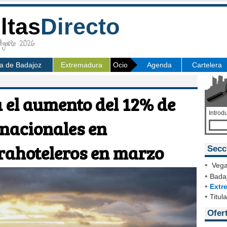
ltas
Directo
osto 2026
ia de Badajoz
Extremadura
Ocio
Agenda
Cartelera
 el aumento del 12% de
Introd
rnacionales en
rahoteleros en marzo
Secc
•
Vega
•
Badaj
•
Extr
•
Titul
Ofer