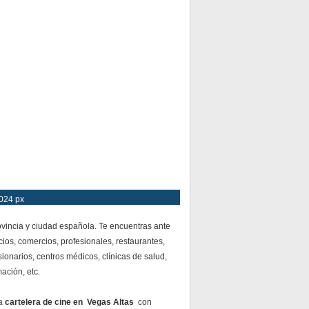
1024 px
vincia y ciudad española. Te encuentras ante
ios, comercios, profesionales, restaurantes,
ionarios, centros médicos, clínicas de salud,
mación, etc.
da
cartelera de cine en Vegas Altas
con