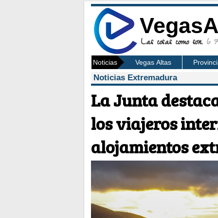
VegasA
Las cosas como son.
6 Ag
Noticias
Vegas Altas
Provinc
Noticias Extremadura
La Junta destaca
los viajeros inte
alojamientos ext