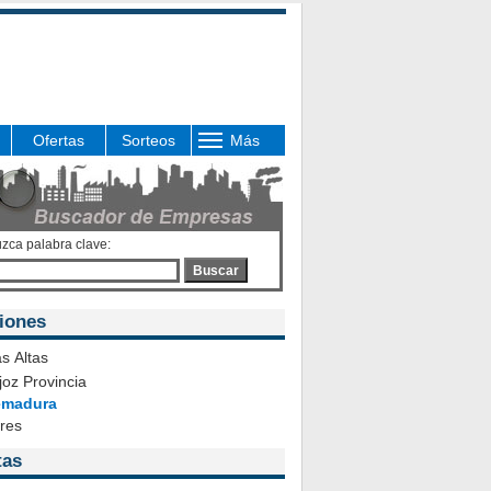
Ofertas
Sorteos
Más
uzca palabra clave:
Buscar
iones
s Altas
oz Provincia
emadura
ares
tas