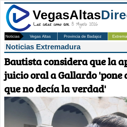
VegasAltas
Dire
Las cosas como son.
8 Agosto 2026
Noticias
Vegas Altas
Provincia de Badajoz
Extrem
Noticias Extremadura
Bautista considera que la a
juicio oral a Gallardo 'pone
que no decía la verdad'