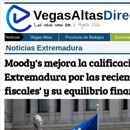
VegasAltas
Dire
Las cosas como son.
6 Agosto 2026
Noticias
Vegas Altas
Provincia de Badajoz
Extrem
Noticias Extremadura
Moody's mejora la calificac
Extremadura por las recien
fiscales' y su equilibrio fin