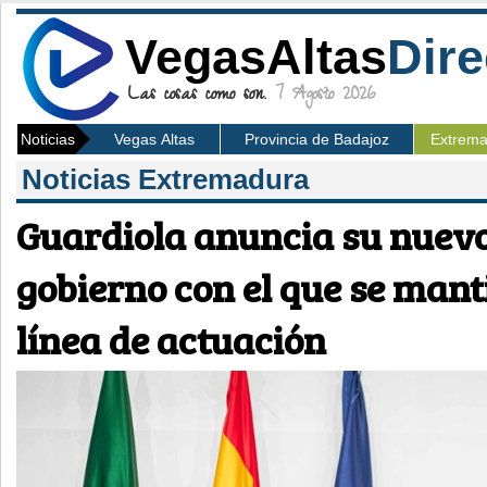
VegasAltas
Dire
Las cosas como son.
7 Agosto 2026
Noticias
Vegas Altas
Provincia de Badajoz
Extrem
Noticias Extremadura
Guardiola anuncia su nuevo
gobierno con el que se man
línea de actuación