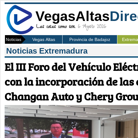
VegasAltas
Dire
Las cosas como son.
6 Agosto 2026
Noticias
Vegas Altas
Provincia de Badajoz
Extrem
Noticias Extremadura
El III Foro del Vehículo Eléc
con la incorporación de la
Changan Auto y Chery Gro