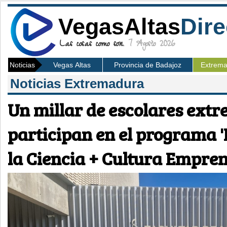
VegasAltas
Dire
Las cosas como son.
7 Agosto 2026
Noticias
Vegas Altas
Provincia de Badajoz
Extrem
Noticias Extremadura
Un millar de escolares ext
participan en el programa 
la Ciencia + Cultura Empre