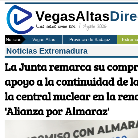
VegasAltas
Dire
Las cosas como son.
7 Agosto 2026
Noticias
Vegas Altas
Provincia de Badajoz
Extrem
Noticias Extremadura
La Junta remarca su compr
apoyo a la continuidad de la
la central nuclear en la ren
'Alianza por Almaraz'