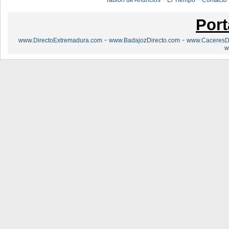
Tablón de Anuncios
El Tiempo
Contacto
Port
-
-
www.DirectoExtremadura.com
www.BadajozDirecto.com
www.CaceresDi
w