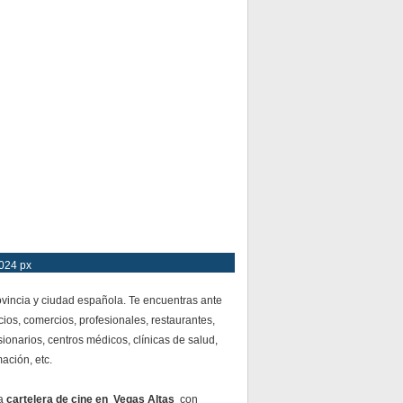
1024 px
vincia y ciudad española. Te encuentras ante
ios, comercios, profesionales, restaurantes,
ionarios, centros médicos, clínicas de salud,
mación, etc.
da
cartelera de cine en Vegas Altas
con