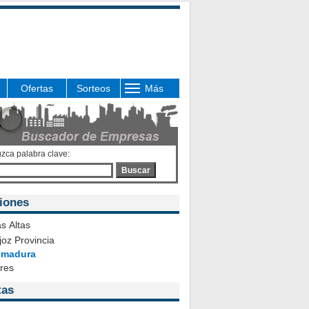
Ofertas
Sorteos
Más
uzca palabra clave:
Buscar
iones
s Altas
oz Provincia
emadura
ares
tas