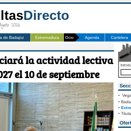
ltas
Directo
osto 2026
ia de Badajoz
Extremadura
Ocio
Agenda
Cartelera
iará la actividad lectiva
Introd
027 el 10 de septiembre
Secc
•
Vega
•
Badaj
•
Extr
•
Titul
Ofer