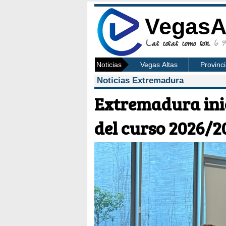
VegasA
Las cosas como son.
6 Ag
Noticias
Vegas Altas
Provinc
Noticias Extremadura
Extremadura inic
del curso 2026/2