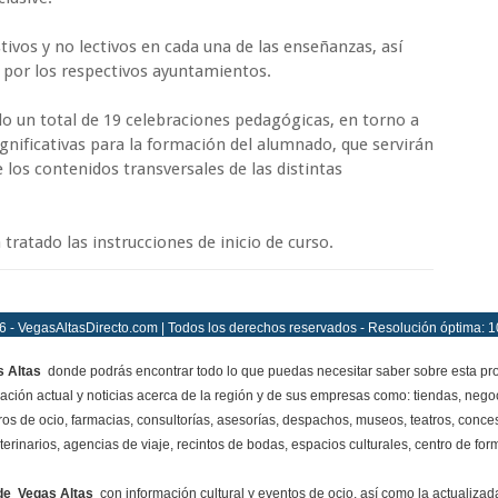
tivos y no lectivos en cada una de las enseñanzas, así
 por los respectivos ayuntamientos.
do un total de 19 celebraciones pedagógicas, en torno a
gnificativas para la formación del alumnado, que servirán
os contenidos transversales de las distintas
ratado las instrucciones de inicio de curso.
 - VegasAltasDirecto.com | Todos los derechos reservados - Resolución óptima: 
 Altas
donde podrás encontrar todo lo que puedas necesitar saber sobre esta pro
mación actual y noticias acerca de la región y de sus empresas como: tiendas, negoc
ros de ocio, farmacias, consultorías, asesorías, despachos, museos, teatros, conces
terinarios, agencias de viaje, recintos de bodas, espacios culturales, centro de for
de Vegas Altas
con información cultural y eventos de ocio, así como la actualiza