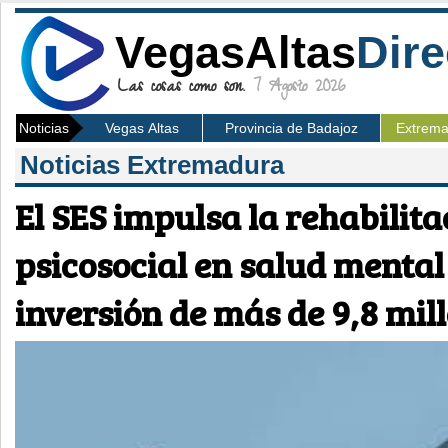
VegasAltas
Dire
Las cosas como son.
7 Agosto 2026
Noticias
Vegas Altas
Provincia de Badajoz
Extrem
Noticias Extremadura
El SES impulsa la rehabilita
psicosocial en salud mental
inversión de más de 9,8 mil