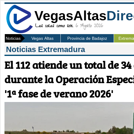
VegasAltas
Dire
Las cosas como son.
6 Agosto 2026
Noticias
Vegas Altas
Provincia de Badajoz
Extrem
Noticias Extremadura
El 112 atiende un total de 3
durante la Operación Especi
'1ª fase de verano 2026'