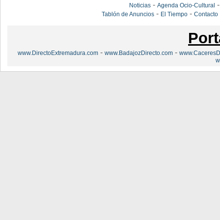
-
Noticias
Agenda Ocio-Cultural
-
-
Tablón de Anuncios
El Tiempo
Contacto
Port
-
-
www.DirectoExtremadura.com
www.BadajozDirecto.com
www.CaceresDi
w