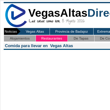
VegasAltas
Dire
Las cosas como son.
8 Agosto 2026
Noticias
Vegas Altas
Provincia de Badajoz
Extrem
Alojamientos
Restaurantes
De Tapas
De Co
Comida para llevar en Vegas Altas