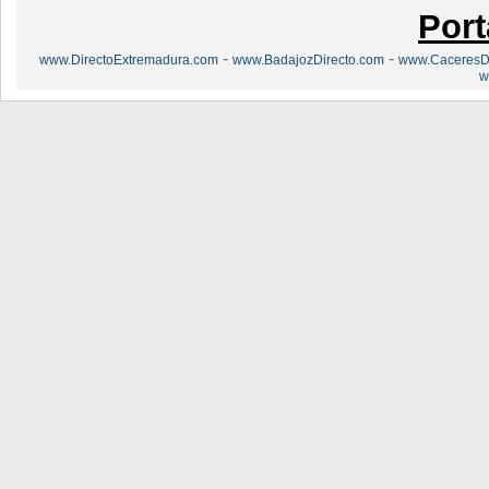
Port
-
-
www.DirectoExtremadura.com
www.BadajozDirecto.com
www.CaceresDi
w